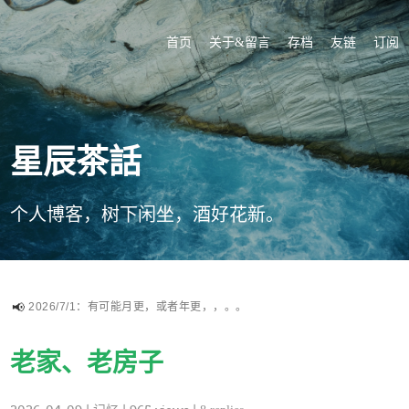
首页
关于&留言
存档
友链
订阅
星辰茶話
个人博客，树下闲坐，酒好花新。
2026/7/1：有可能月更，或者年更，，。。
老家、老房子