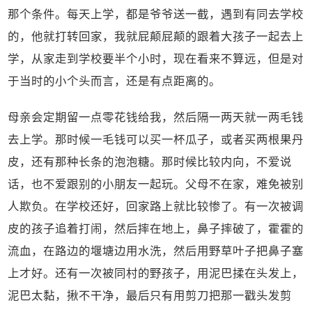
那个条件。每天上学，都是爷爷送一截，遇到有同去学校
的，他就打转回家，我就屁颠屁颠的跟着大孩子一起去上
学，从家走到学校要半个小时，现在看来不算远，但是对
于当时的小个头而言，还是有点距离的。
母亲会定期留一点零花钱给我，然后隔一两天就一两毛钱
去上学。那时候一毛钱可以买一杯瓜子，或者买两根果丹
皮，还有那种长条的泡泡糖。那时候比较内向，不爱说
话，也不爱跟别的小朋友一起玩。父母不在家，难免被别
人欺负。在学校还好，回家路上就比较惨了。有一次被调
皮的孩子追着打闹，然后摔在地上，鼻子摔破了，霍霍的
流血，在路边的堰塘边用水洗，然后用野草叶子把鼻子塞
上才好。还有一次被同村的野孩子，用泥巴揉在头发上，
泥巴太黏，揪不干净，最后只有用剪刀把那一戳头发剪