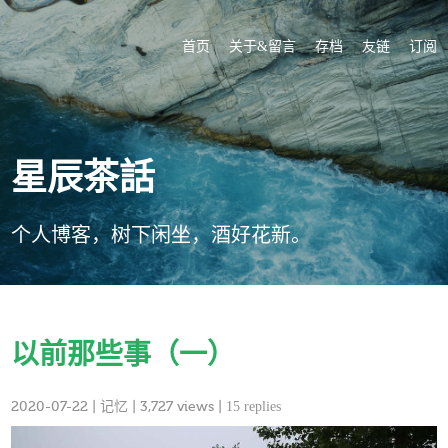
首页
关于&留言
存档
友链
订阅
星辰茶話
个人博客，树下闲坐，酒好花新。
以前那些事（一）
2020-07-22
|
记忆
| 3,727 views |
15 replies