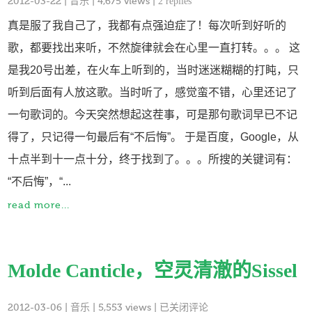
2012-03-22
|
音乐
| 4,675 views |
2 replies
真是服了我自己了，我都有点强迫症了！每次听到好听的
歌，都要找出来听，不然旋律就会在心里一直打转。。。 这
是我20号出差，在火车上听到的，当时迷迷糊糊的打盹，只
听到后面有人放这歌。当时听了，感觉蛮不错，心里还记了
一句歌词的。今天突然想起这茬事，可是那句歌词早已不记
得了，只记得一句最后有“不后悔”。 于是百度，Google，从
十点半到十一点十分，终于找到了。。。所搜的关键词有：
“不后悔”，“...
read more...
Molde Canticle，空灵清澈的Sissel
已关闭评论
2012-03-06
|
音乐
| 5,553 views |