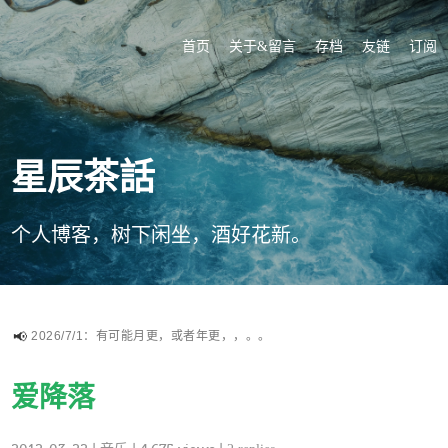
首页
关于&留言
存档
友链
订阅
星辰茶話
个人博客，树下闲坐，酒好花新。
2026/7/1：有可能月更，或者年更，，。。
爱降落