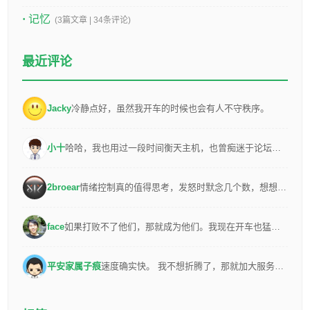
记忆
(3篇文章 | 34条评论)
最近评论
Jacky
冷静点好，虽然我开车的时候也会有人不守秩序。
小十
哈哈，我也用过一段时间衡天主机，也曾痴迷于论坛建站，看来大家的来时路都很相似。 :cry:
2broear
情绪控制真的值得思考，发怒时默念几个数，想想自己在乎的和在乎自己的人，减少为烂人发脾气
face
如果打败不了他们，那就成为他们。我现在开车也猛得一批的，不过我也是在最大限度遵守交通规则的前提下猛。不麻烦别人是前提
平安家属子痕
速度确实快。 我不想折腾了，那就加大服务器配置。