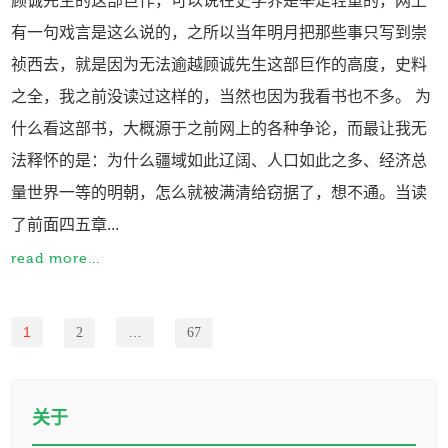
顾诚先生的这部巨作，可以说在史学界是举足轻重的，网上
有一句戏言是这么说的，之所以当年明月把那些事只写到崇
祯西去，就是因为无法逾越顾诚先生这部巨作的高度，史料
之全，我之前没读过这样的，当然也因为我看书也不多。 为
什么看这部书，大概源于之前网上的各种争论，而最让我无
法释怀的是：为什么疆域如此辽阔、人口如此之多、经济总
量世界一等的明朝，怎么就被满清给窃据了，想不通。当读
了前面四五章...
read more...
1
…
2
67
关于