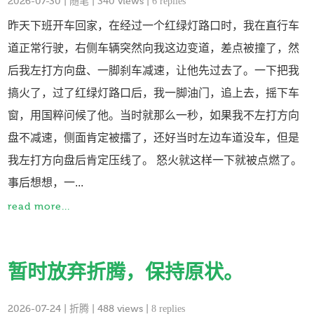
2026-07-30
|
随笔
| 340 views |
6 replies
昨天下班开车回家，在经过一个红绿灯路口时，我在直行车
道正常行驶，右侧车辆突然向我这边变道，差点被撞了，然
后我左打方向盘、一脚刹车减速，让他先过去了。一下把我
搞火了，过了红绿灯路口后，我一脚油门，追上去，摇下车
窗，用国粹问候了他。当时就那么一秒，如果我不左打方向
盘不减速，侧面肯定被擂了，还好当时左边车道没车，但是
我左打方向盘后肯定压线了。 怒火就这样一下就被点燃了。
事后想想，一...
read more...
暂时放弃折腾，保持原状。
2026-07-24
|
折腾
| 488 views |
8 replies