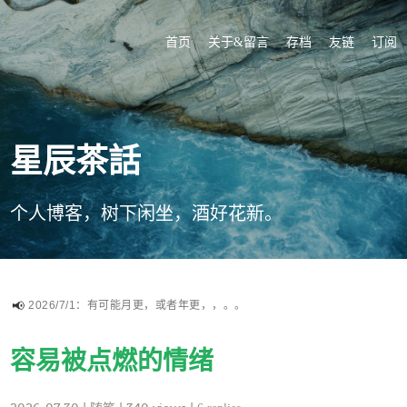
首页
关于&留言
存档
友链
订阅
星辰茶話
个人博客，树下闲坐，酒好花新。
2026/7/1：有可能月更，或者年更，，。。
容易被点燃的情绪