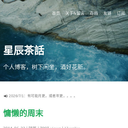
首页
关于&留言
存档
友链
订阅
星辰茶話
个人博客，树下闲坐，酒好花新。
2026/7/1：有可能月更，或者年更，，。。
慵懒的周末