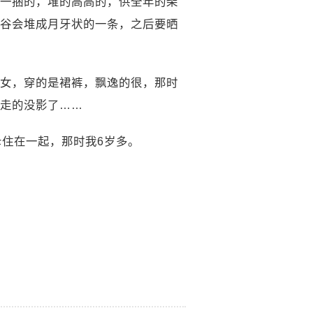
一捆的，堆的高高的，供全年的柴
谷会堆成月牙状的一条，之后要晒
女，穿的是裙裤，飘逸的很，那时
走的没影了……
母住在一起，那时我6岁多。