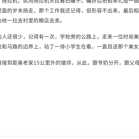
了拖拉机，就用拖拉机头拉着石碾子。碾好后把稻草扎成一捆
里面的岁末扬走，那个工作我还记得，但形容不出来，最后稻
会统一拉去村里的粮店去卖。
的人还很少，记得有一次，学校旁的公路上，走来一位时尚美
校和马路的边界上，站了一排小学生在看，一直目送那个美女
接到距离老家15公里外的镇郊，从此，跟爷奶分开，跟父