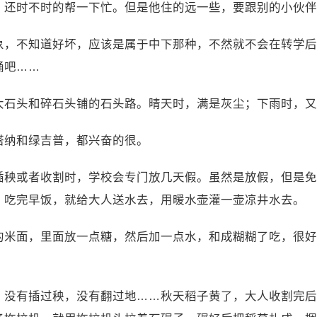
，还时不时的帮一下忙。但是他住的远一些，要跟别的小伙伴
象，不知道好坏，应该是属于中下那种，不然就不会在转学后
诵吧……
大石头和碎石头铺的石头路。晴天时，满是灰尘；下雨时，又
塔纳和绿吉普，都兴奋的很。
插秧或者收割时，学校会专门放几天假。虽然是放假，但是免
，吃完早饭，就给大人送水去，用暖水壶灌一壶凉井水去。
的米面，里面放一点糖，然后加一点水，和成糊糊了吃，很好
，没有插过秧，没有翻过地……秋天稻子黄了，大人收割完后