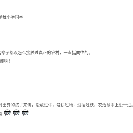
是我小学同学
我这辈子都没怎么接触过真正的农村，一直挺向往的。
能啊！
出身的孩子来讲，没放过牛，没耕过地，没插过秧，农活基本上没干过。。
锹