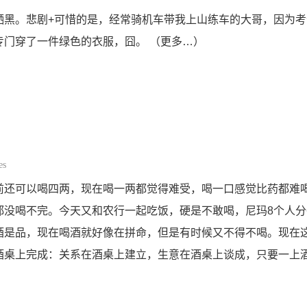
晒黑。悲剧+可惜的是，经常骑机车带我上山练车的大哥，因为
专门穿了一件绿色的衣服，囧。 （更多…）
es
前还可以喝四两，现在喝一两都觉得难受，喝一口感觉比药都难
都没喝不完。今天又和农行一起吃饭，硬是不敢喝，尼玛8个人分
酒是品，现在喝酒就好像在拼命，但是有时候又不得不喝。现在
酒桌上完成：关系在酒桌上建立，生意在酒桌上谈成，只要一上