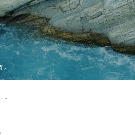
新。
，，。。
s