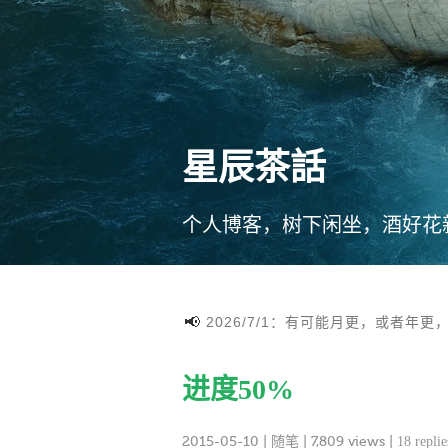
星辰茶話
个人博客，树下闲坐，酒好花
2026/7/1：有可能月更，或者年更
进度50%
2015-05-10
|
随笔
| 7,809 views |
18 replie