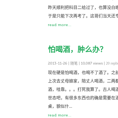
昨天顺利把科目二给过了，也算没白
于是只能下次再考了。这哥们当天还
read more...
怕喝酒，肿么办？
2013-11-26
|
随笔
| 10,087 views |
20 repli
现在硬是怕喝酒，也喝不了酒了。之
上次去丈母娘家，陪丈人喝酒，二两
酒，哇靠。。。打死我算了。古人喝
世态吧，有很多东西也的确是需要在
桌，貌似什...
read more...