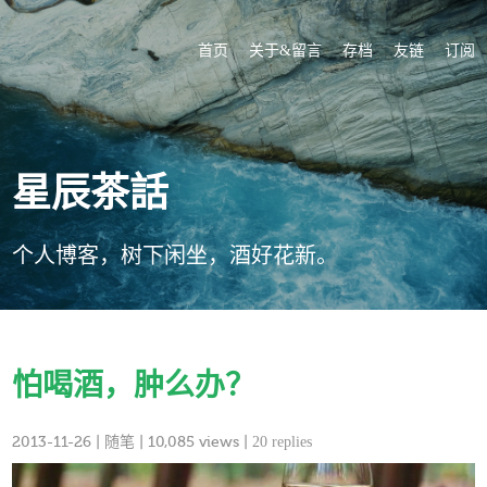
首页
关于&留言
存档
友链
订阅
星辰茶話
个人博客，树下闲坐，酒好花新。
怕喝酒，肿么办？
2013-11-26
|
随笔
| 10,085 views |
20 replies