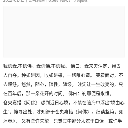
2012-02-27
|
读书
,
随笔
| 6,588 views |
5 replies
我信缘,不信佛。缘信佛,不信我。 佛曰：缘来天注定，缘去
人自夺。种如是因，收如是果，一切唯心造。 笑着面对，不
去埋怨。悠然，随心，随性，随缘。 注定让一生改变的，只
在百年后，那一朵花开的时间。 佛曰：刹那便是永恒。 ——
仓央嘉措《问佛》 想到近日心境，不禁在脑海中浮出“境由心
生”，搜寻出处，才知源于仓央嘉措《问佛》。细读整篇，如
沐春风，又有些许失望，只觉其中部分太过于白话，或许半