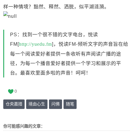
样一种情境？豁然、释然、洒脱，似平湖涟漪。
PS：找到一个很不错的文字电台，悦读
FM[
http://yuedu.fm
]，悦读FM-倾听文字的声音旨在给
每一个阅读爱好者提供一条收听有声阅读广播的途
径，为每一个播音爱好者提供一个学习和展示的平
台。最喜欢里面多啦的声音！呵呵！
0
仓央嘉措
境由心生
问佛
随笔
你可能感兴趣的文章：