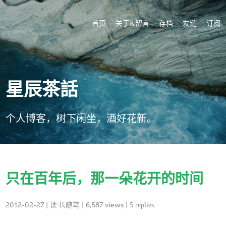
首页
关于&留言
存档
友链
订阅
星辰茶話
个人博客，树下闲坐，酒好花新。
只在百年后，那一朵花开的时间
2012-02-27
|
读书
,
随笔
| 6,587 views |
5 replies