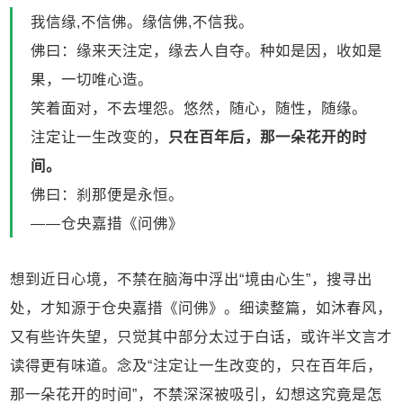
我信缘,不信佛。缘信佛,不信我。
佛曰：缘来天注定，缘去人自夺。种如是因，收如是
果，一切唯心造。
笑着面对，不去埋怨。悠然，随心，随性，随缘。
注定让一生改变的，
只在百年后，那一朵花开的时
间。
佛曰：刹那便是永恒。
——仓央嘉措《问佛》
想到近日心境，不禁在脑海中浮出“境由心生”，搜寻出
处，才知源于仓央嘉措《问佛》。细读整篇，如沐春风，
又有些许失望，只觉其中部分太过于白话，或许半文言才
读得更有味道。念及“注定让一生改变的，只在百年后，
那一朵花开的时间”，不禁深深被吸引，幻想这究竟是怎