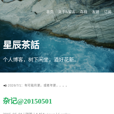
首页
关于&留言
存档
友链
订阅
星辰茶話
个人博客，树下闲坐，酒好花新。
2026/7/1：有可能月更，或者年更，，。。
杂记@20150501