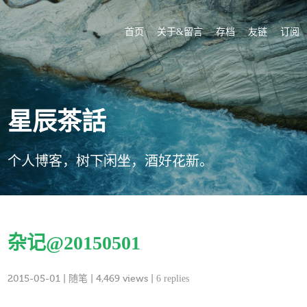
首页
关于&留言
存档
友链
订阅
星辰茶話
个人博客，树下闲坐，酒好花新。
杂记@20150501
2015-05-01
|
随笔
| 4,469 views |
6 replies