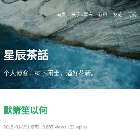
首页
关于&留言
存档
友链
订阅
星辰茶話
个人博客，树下闲坐，酒好花新。
默箫笙以何
2015-01-15
|
随笔
| 9,883 views |
22 replies