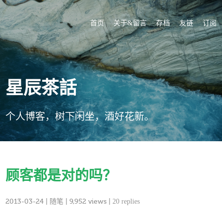
首页
关于&留言
存档
友链
订阅
星辰茶話
个人博客，树下闲坐，酒好花新。
顾客都是对的吗？
2013-03-24
|
随笔
| 9,952 views |
20 replies