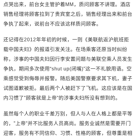
点哭出来，前台女主管护着MM，质问顾客不讲理。酒店
销售经理将顾客拉到了贵宾室之后，销售经理出来和前台
争执了起来，说前台不应该这样质问顾客。
还记得在2012年年初的时候，一则《美联航返沪航班拒
载中国夫妇》的报道引发关注。在场乘客还原当时纠纷
称，涉事的中国夫妇因行李安置问题与美联空乘人员发生
争执，期间多次使用“shut up(闭嘴)”这一不礼貌用语。空
乘感觉受到侮辱并报警。随后美国警察要求其下机，妻子
试图道歉被拒。最后两个人被赶下了飞机。这应该是在国
内习惯了”顾客就是上帝”的涉事夫妇所没有想到的。
虽然每个人的职业千差万别，但人与人在人格上都是平等
的，”上帝”并不比服务人员高尚。服务业诚然是需要开门
迎客，服务有不同信仰、习惯、性格的顾客，但尊重是相