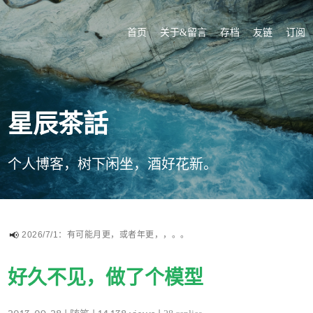
首页
关于&留言
存档
友链
订阅
星辰茶話
个人博客，树下闲坐，酒好花新。
2026/7/1：有可能月更，或者年更，，。。
好久不见，做了个模型