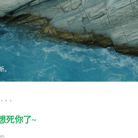
新。
，，。。
+，想死你了~
ies