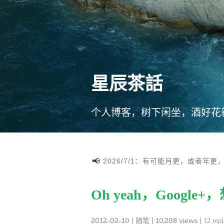
星辰茶話
个人博客，树下闲坐，酒好花
2026/7/1：有可能月更，或者年更
Oh yeah，Google
2012-02-10
|
随笔
| 10,208 views |
12 repl