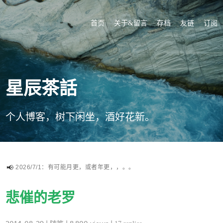
首页
关于&留言
存档
友链
订阅
星辰茶話
个人博客，树下闲坐，酒好花新。
2026/7/1：有可能月更，或者年更，，。。
悲催的老罗