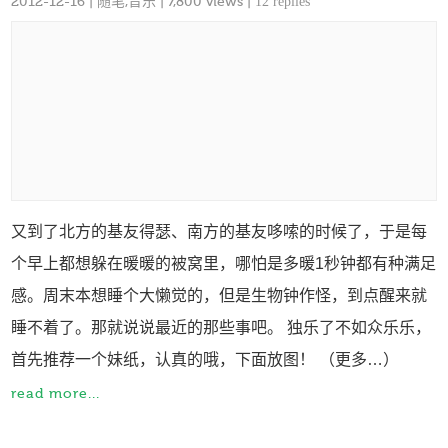
2012-12-16
|
随笔
,
音乐
| 7,800 views |
12 replies
又到了北方的基友得瑟、南方的基友哆嗦的时候了，于是每
个早上都想躲在暖暖的被窝里，哪怕是多暖1秒钟都有种满足
感。周末本想睡个大懒觉的，但是生物钟作怪，到点醒来就
睡不着了。那就说说最近的那些事吧。 独乐了不如众乐乐，
首先推荐一个妹纸，认真的哦，下面放图！ （更多…）
read more...