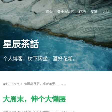
首页
关于&留言
存档
友链
订阅
星辰茶話
个人博客，树下闲坐，酒好花新。
2026/7/1：有可能月更，或者年更，，。。
大周末，伸个大懒腰