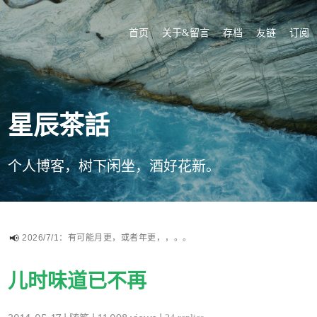
首页
关于&留言
存档
友链
订阅
星辰茶話
个人博客，树下闲坐，酒好花新。
2026/7/1：有可能月更，或者年更，，。。
儿时味道已不再