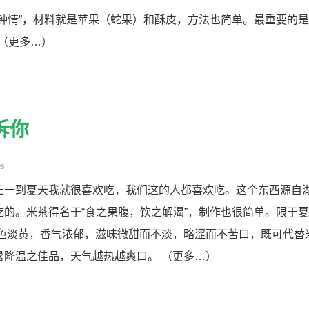
钟情”，材料就是苹果（蛇果）和酥皮，方法也简单。最重要的
 （更多…）
诉你
es
正一到夏天我就很喜欢吃，我们这的人都喜欢吃。这个东西源自
的。米茶得名于“食之果腹，饮之解渴”，制作也很简单。限于
其汤色淡黄，香气浓郁，滋味微甜而不淡，略涩而不苦口，既可代替
暑降温之佳品，天气越热越爽口。 （更多…）