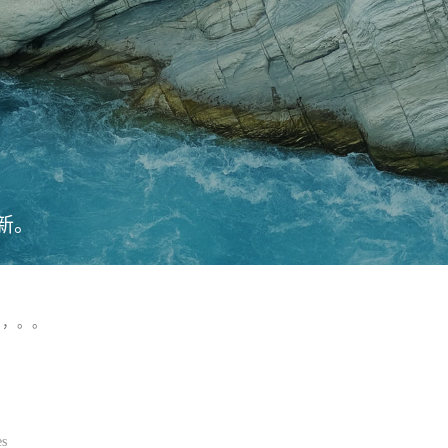
新。
，，。。
es