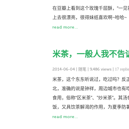
在豆瓣上看到这个玫瑰千层酥，“一见
上去很漂亮，很得妹纸喜欢啊~哈哈~
read more...
米茶，一般人我不告
2014-06-04
|
随笔
| 9,486 views |
17 repli
米茶，这个东东听说过，吃过吗？反
北，准确的说是钟祥，周边城市也有吃
食用，俗称“区米茶”、”炒米茶”。
饭，又具饮茶解渴的作用，为夏季防
read more...