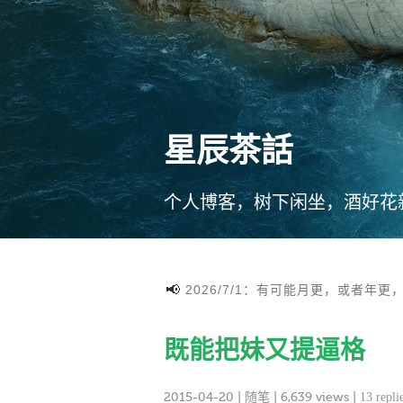
星辰茶話
个人博客，树下闲坐，酒好花
2026/7/1：有可能月更，或者年更
既能把妹又提逼格
2015-04-20
|
随笔
| 6,639 views |
13 repli