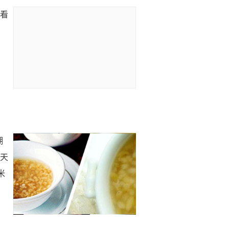
是看
湖
夏天
米