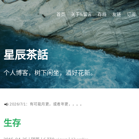
首页
关于&留言
存档
友链
订阅
星辰茶話
个人博客，树下闲坐，酒好花新。
2026/7/1：有可能月更，或者年更，，。。
生存