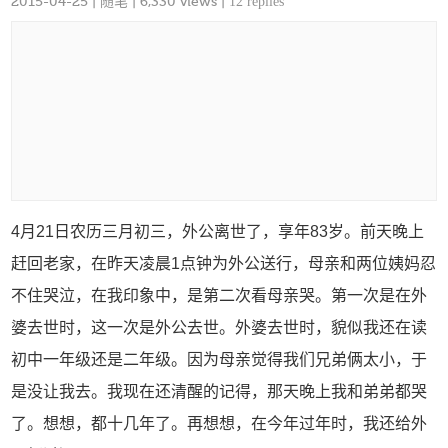
2015-04-25
|
随笔
| 6,330 views |
12 replies
4月21日农历三月初三，外公离世了，享年83岁。前天晚上
赶回老家，在昨天凌晨1点钟为外公送行，母亲和两位姨妈忍
不住哭泣，在我印象中，是第二次看母亲哭。第一次是在外
婆去世时，这一次是外公去世。外婆去世时，貌似我还在读
初中一年级还是二年级。因为母亲觉得我们兄弟俩太小，于
是没让我去。我现在还清醒的记得，那天晚上我和弟弟都哭
了。想想，都十几年了。再想想，在今年过年时，我还给外