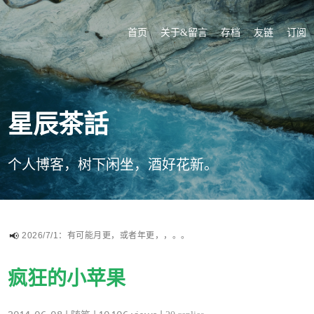
首页
关于&留言
存档
友链
订阅
星辰茶話
个人博客，树下闲坐，酒好花新。
2026/7/1：有可能月更，或者年更，，。。
疯狂的小苹果