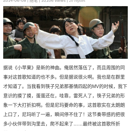
2014-06-08
|
随笔
| 10,106 views |
20 replies
据说《小苹果》是新的神曲。俺居然落伍了，而且周围的同
事对这首歌知道的也不多。但是据说很火啊。我也是在群里
才知道了。当我看到筷子兄弟那基情四起的MV的时候，我下
意识的摸了摸，蛋蛋还在，哇靠，雷死人了，筷子兄弟的形
象一下大打折扣啊。但是尼玛要命的事，这首歌实在太朗朗
上口了，尼玛听了一遍，瞬间停不住了！这节奏带感的把很
多小伙伴带到沟里去，爬不起来了……最终被这首歌所折