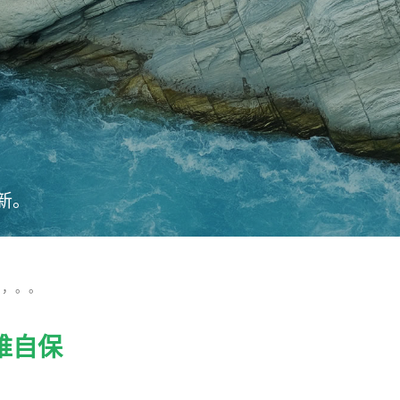
新。
，，。。
难自保