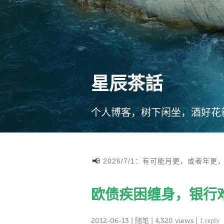
星辰茶話
个人博客，树下闲坐，酒好花
2026/7/1：有可能月更，或者年更
欧债疾困缠身，银行
2012-06-13
|
随笔
| 4,320 views |
1 reply