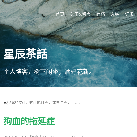
首页
关于&留言
存档
友链
订阅
星辰茶話
个人博客，树下闲坐，酒好花新。
2026/7/1：有可能月更，或者年更，，。。
狗血的拖延症