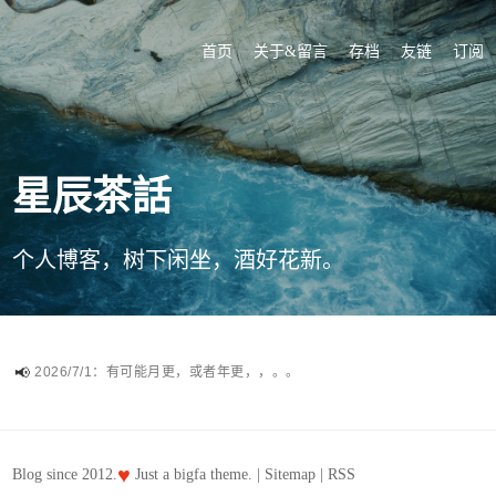
首页
关于&留言
存档
友链
订阅
星辰茶話
个人博客，树下闲坐，酒好花新。
2026/7/1：有可能月更，或者年更，，。。
♥
Blog since 2012.
Just a
bigfa
theme. |
Sitemap
|
RSS