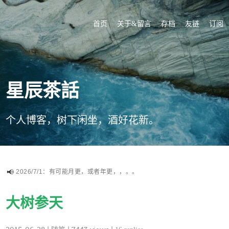
首页
关于&留言
存档
友链
订阅
星辰茶話
个人博客，树下闲坐，酒好花新。
2026/7/1：有可能月更，或者年更，，。。
大树参天