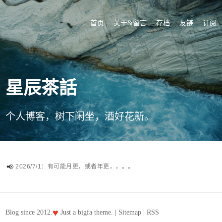
首页
关于&留言
存档
友链
订阅
星辰茶話
个人博客，树下闲坐，酒好花新。
2026/7/1：有可能月更，或者年更，，。。
♥
Blog since 2012.
Just a
bigfa
theme. |
Sitemap
|
RSS