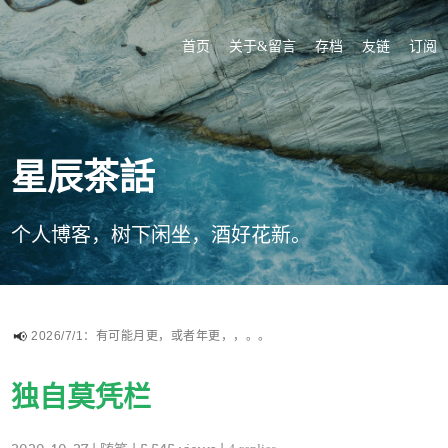
首页
关于&留言
存档
友链
订阅
星辰茶話
个人博客，树下闲坐，酒好花新。
2026/7/1：有可能月更，或者年更，，。。
独自莫凭栏