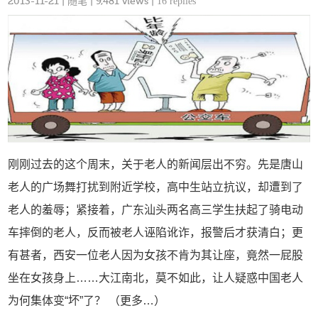
2013-11-21
|
随笔
| 9,481 views |
16 replies
刚刚过去的这个周末，关于老人的新闻层出不穷。先是唐山
老人的广场舞打扰到附近学校，高中生站立抗议，却遭到了
老人的羞辱；紧接着，广东汕头两名高三学生扶起了骑电动
车摔倒的老人，反而被老人诬陷讹诈，报警后才获清白；更
有甚者，西安一位老人因为女孩不肯为其让座，竟然一屁股
坐在女孩身上……大江南北，莫不如此，让人疑惑中国老人
为何集体变“坏”了？ （更多…）