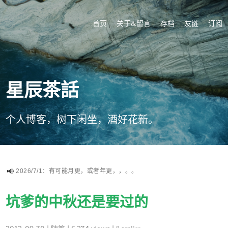
首页
关于&留言
存档
友链
订阅
星辰茶話
个人博客，树下闲坐，酒好花新。
2026/7/1：有可能月更，或者年更，，。。
坑爹的中秋还是要过的