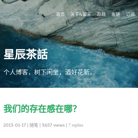
首页
关于&留言
存档
友链
订阅
星辰茶話
个人博客，树下闲坐，酒好花新。
我们的存在感在哪？
2013-01-17
|
随笔
| 9,657 views |
7 replies