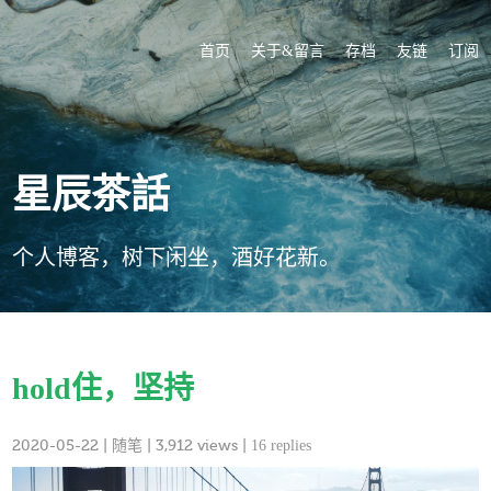
首页
关于&留言
存档
友链
订阅
星辰茶話
个人博客，树下闲坐，酒好花新。
hold住，坚持
2020-05-22
|
随笔
| 3,912 views |
16 replies