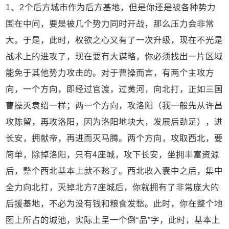
1、2个后方城市作为后方基地，但是你还是被各种势力
围在中间，要是被几个势力同时开战，那么压力会非常
大。于是，此时，权欲之心又有了一次升级，现在不光是
战术上的进攻了，现在要有大谋略，你必须找出一片区域
能免于其他势力攻击的。对于曹操而言，有两个主攻方
向，一个方向，即经过官渡，过黄河，向北打，正如三国
曹操灭袁绍一样；两一个方向，攻洛阳（我一般先从许昌
攻陈留，再攻洛阳，因为洛阳地块大，发展后劲足），进
长安，拥献帝，再进而灭马腾。两个方向，攻取西北，要
简单，除掉洛阳，只有4座城，攻下长安，坐拥丰富资源
后，整个西北基本上就不愁了。西北收入囊中之后，集中
全力向北打，灭掉北方7座城后，你就拥有了非常庞大的
后援基地，不必为没有钱和粮食发愁。此时，你在整个地
图上所占的城池，实际上呈一个倒“品”字，此时，基本上