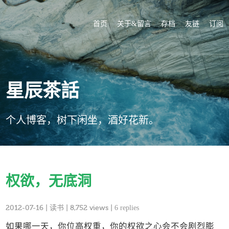
首页
关于&留言
存档
友链
订阅
星辰茶話
个人博客，树下闲坐，酒好花新。
权欲，无底洞
2012-07-16
|
读书
| 8,752 views |
6 replies
如果哪一天，你位高权重，你的权欲之心会不会剧烈膨