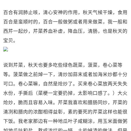
百合有润肺止咳，清心安神的作用，秋天气候干燥，食用
百合是蛮顺时的，百合一般做粥或者用来做菜，我一般和
西芹一起炒，芹菜养血补虚，降血压，清肠，也是秋天的
宝贝。
说到芹菜，秋天也要多吃些绿色蔬菜，菠菜，卷心菜等
等。菠菜做之前焯一下，清炒加蒜末或者加海米炒都十分
可口。卷心菜嘛，自然是炝炒了。买来卷心菜放两天失失
水份，手撕后（菜梗一定要扔掉，太影响口感了。）大火
炝炒，脆而且容易入味。芹菜我喜欢和腊肠同炒，芹菜的
清冽和腊肉的浓酣相得益彰，素的要死的芹菜这样也能很
下饭。我老家那边有一种地瓜叶子咸糊涂，用玉米面做粥
加地瓜叶和盐，熬成浓烂的一锅，土的掉渣的做法，但是