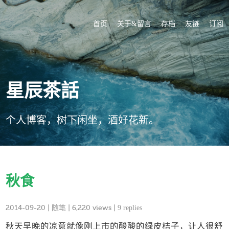
首页
关于&留言
存档
友链
订阅
星辰茶話
个人博客，树下闲坐，酒好花新。
秋食
2014-09-20
|
随笔
| 6,220 views |
9 replies
秋天早晚的凉意就像刚上市的酸酸的绿皮桔子，让人很舒