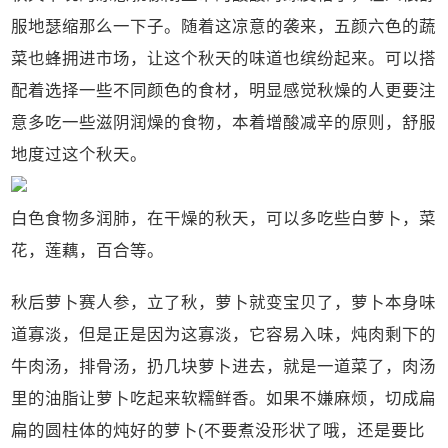
服地瑟缩那么一下子。随着这凉意的袭来，五颜六色的蔬
菜也蜂拥进市场，让这个秋天的味道也缤纷起来。可以搭
配着选择一些不同颜色的食材，明显感觉秋燥的人更要注
意多吃一些滋阴润燥的食物，本着增酸减辛的原则，舒服
地度过这个秋天。
白色食物多润肺，在干燥的秋天，可以多吃些白萝卜，菜
花，莲藕，百合等。
秋后萝卜赛人参，立了秋，萝卜就变宝贝了，萝卜本身味
道寡淡，但是正是因为这寡淡，它容易入味，炖肉剩下的
牛肉汤，排骨汤，扔几块萝卜进去，就是一道菜了，肉汤
里的油脂让萝卜吃起来软糯鲜香。如果不嫌麻烦，切成扁
扁的圆柱体的炖好的萝卜(不要煮没形状了哦，还是要比