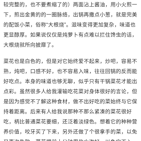
较完整的，也不要煮缩了的）两面沾上酱油，用小火煎一
下，煎出金黄的的一圈脉络，出锅再撒点小葱，就是完美
的配饭小菜，俗称“大根烧”。滋味变得更加复杂，味道也
更显醇厚。如果说仅仅是炖萝卜有点难以拦住馋虫的话，
大根烧就所向披靡了。
菜花也是白色的，但是对它始终爱不起来，炒吧，容易不
熟，炖吧，口感不好，也不容易入味，往往回锅的反而能
好吃点。本身的味道也够无聊，似乎只有干锅菜花才能出
点彩。虽然很多人给我灌输吃花菜对身体很好的言论，但
是因为感觉不了解这种食材，做不出好吃的菜始终与它保
持着距离。后来有人给我说那种不那么紧凑的菜花很好
吃，柄比普通菜花要细，还泛着淡绿色。想着它的种种营
养价值，咬牙买了下来，另外还做了个很拿手的菜，以免