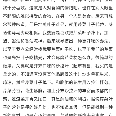
我十分喜欢。这就是人对食物的情结吧。也许在别人眼里
不起眼的难以接受的食物，在另一个人是美食。后来再想
念那种味道，但是地瓜叶子难寻，就用芹菜叶子代替，味
道也马马虎虎相似。我婆婆是喜欢把芹菜叶子焯下，加
醋、酱油和香油凉拌。后来我寻摸出一种更好吃的办法，
以至于我老公经常找我要芹菜叶子吃，以至于我们的芹菜
也是先把叶子吃精光，才会琢磨芹菜梗怎么办。很简单的
做法，关键就是芥末口味的沙拉汁（超市有售，我买的是
丘比的，不知道有没有其他品牌做这个）炒少量花生米，
晾凉，然后芹菜叶子焯下。和脆脆的花生用沙拉汁拌匀。
芹菜芳香，花生酥脆，加上芥末沙拉汁的丰富而浓郁的口
感，这道菜开胃又顺口，真是解油腻的利器。据说芹菜叶
子的营养是梗的好几倍，也不知道真假。但是能找到一种
新的食材，也是有趣的事情。芹菜梗的纤维十分丰富，有