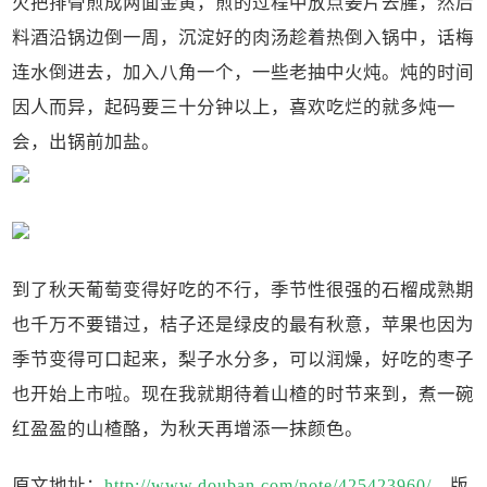
火把排骨煎成两面金黄，煎的过程中放点姜片去腥，然后
料酒沿锅边倒一周，沉淀好的肉汤趁着热倒入锅中，话梅
连水倒进去，加入八角一个，一些老抽中火炖。炖的时间
因人而异，起码要三十分钟以上，喜欢吃烂的就多炖一
会，出锅前加盐。
到了秋天葡萄变得好吃的不行，季节性很强的石榴成熟期
也千万不要错过，桔子还是绿皮的最有秋意，苹果也因为
季节变得可口起来，梨子水分多，可以润燥，好吃的枣子
也开始上市啦。现在我就期待着山楂的时节来到，煮一碗
红盈盈的山楂酪，为秋天再增添一抹颜色。
原文地址：
http://www.douban.com/note/425423960/
，版