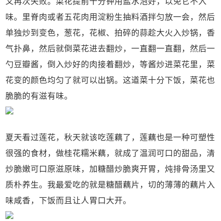
又再次失败。菜花提前十分钟用盐水泡好，以免它不入
味。里脊肉或者五花肉用淀粉生抽料酒拌匀放一会，然后
单独炒到变色，葱花，花椒、拍碎的蒜趁大火入炒锅，香
气扑鼻，然后就倒菜花进去翻炒，一直翻一直翻，然后一
勺豆瓣酱，倒入炒好的肉接着翻炒，等酱炒进菜花里，菜
花变的颜色均匀了就可以出锅。这道菜十分下饭，菜花也
脆脆的有滋有味。
夏天看过莲花，秋天就该吃莲藕了，莲藕也是一种可塑性
很强的食材，做桂花糯米藕，就成了温润可口的甜品，清
炒脆嫩可口原滋原味，加糖醋炒脆爽开胃，炖排骨汤里又
质朴养生。我最爱吃的就是糖醋藕片，切的薄薄的藕片入
味咸香，下饭而且让人胃口大开。