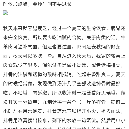
时候加点醋，翻炒时间不要过长。
秋天本来就容易疲乏，经过一个夏天的生冷饮食，脾胃还
未完全恢复，所以要少吃油腻的食物。关于肉类的话，牛
羊肉可温补气血，但是也要适量。鸭肉是去秋燥的好东
西，秋天可以多吃一些。自从进入秋天后，我家的餐桌上
肉食就少了很多，偶尔做多是做排骨汤，或者话梅排骨，
排骨的油腻和话梅的酸味相抵消，吃起来香甜爽口。夏天
的时候经常做，发现做到汤汁几乎全部收进排骨时最好
吃，不粘腻，肉酥嫩，所以收汁时一定要看好火候哦。做
法其实十分简单：九制话梅十余个（一斤多排骨）提前三
小时左右用水泡着，排骨凉水下锅烧开小火，撇去血沫，
排骨用笊篱捞出控水，剩下的水放一边沉淀。然后用中小