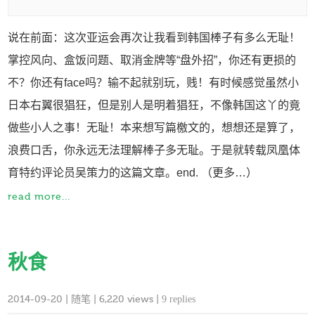
说在前面：这次亚运会再次让我看到韩国棒子有多么无耻！
掌控风向、盒饭问题、取消金牌等“盘外招”，你还有更损的
不？你还有face吗？输不起就别玩，贱！有时候感觉虽然小
日本右翼很猖狂，但是别人是明着猖狂，不像韩国这丫的竟
做些小人之事！无耻！本来想写篇檄文的，想想还是算了，
浪费口舌，你永远无法理解棒子多无耻。于是就转载凤凰体
育特约评论员吴策力的这篇文章。end. （更多…）
read more...
秋食
2014-09-20
|
随笔
| 6,220 views |
9 replies