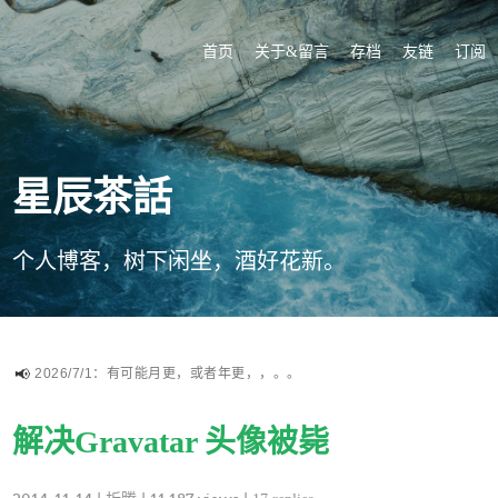
首页
关于&留言
存档
友链
订阅
星辰茶話
个人博客，树下闲坐，酒好花新。
2026/7/1：有可能月更，或者年更，，。。
解决Gravatar 头像被毙