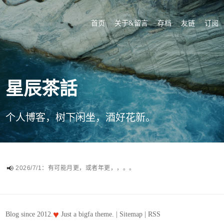
首页
关于&留言
存档
友链
订阅
星辰茶話
个人博客，树下闲坐，酒好花新。
2026/7/1：有可能月更，或者年更，，。。
♥
Blog since 2012.
Just a
bigfa
theme. |
Sitemap
|
RSS