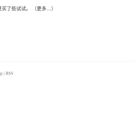
买了些试试。 （更多…）
ap
|
RSS