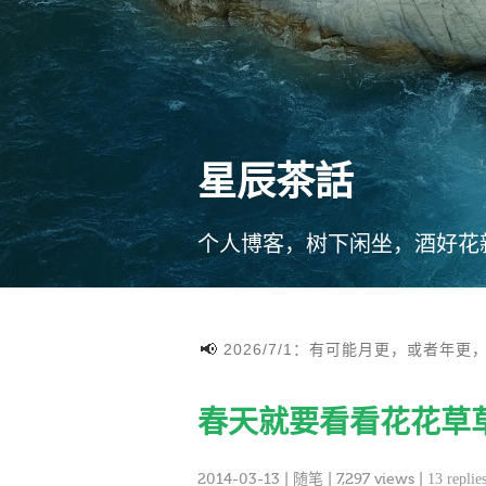
星辰茶話
个人博客，树下闲坐，酒好花
2026/7/1：有可能月更，或者年更
春天就要看看花花草
2014-03-13
|
随笔
| 7,297 views |
13 replie