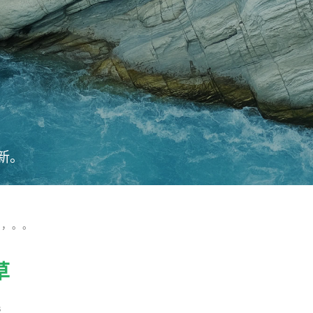
新。
，，。。
草
s