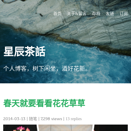
首页
关于&留言
存档
友链
订阅
星辰茶話
个人博客，树下闲坐，酒好花新。
春天就要看看花花草草
2014-03-13
|
随笔
| 7,298 views |
13 replies