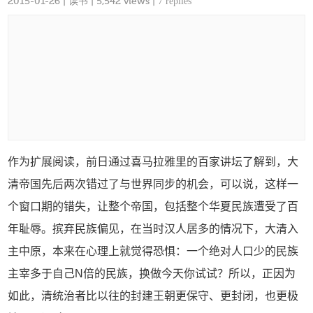
2015-01-26
|
读书
| 5,542 views |
7 replies
作为扩展阅读，前日通过喜马拉雅里的百家讲坛了解到，大
清帝国先后两次错过了与世界同步的机会，可以说，这样一
个窗口期的错失，让整个帝国，包括整个华夏民族遭受了百
年耻辱。摈弃民族偏见，在当时汉人居多的情况下，大清入
主中原，本来在心理上就觉得恐惧：一个绝对人口少的民族
主宰多于自己N倍的民族，换做今天你试试？所以，正因为
如此，清统治者比以往的封建王朝更保守、更封闭，也更极