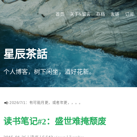
首页
关于&留言
存档
友链
订阅
星辰茶話
个人博客，树下闲坐，酒好花新。
2026/7/1：有可能月更，或者年更，，。。
读书笔记#2：盛世难掩颓废