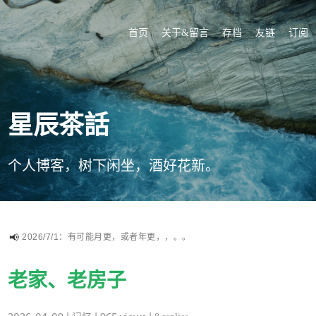
首页
关于&留言
存档
友链
订阅
星辰茶話
个人博客，树下闲坐，酒好花新。
2026/7/1：有可能月更，或者年更，，。。
老家、老房子