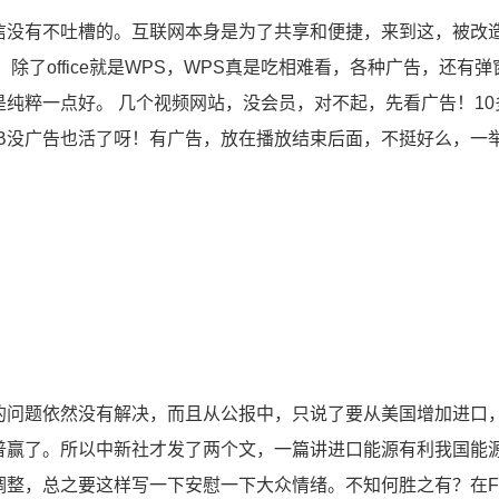
信没有不吐槽的。互联网本身是为了共享和便捷，来到这，被改
除了office就是WPS，WPS真是吃相难看，各种广告，还有弹
纯粹一点好。 几个视频网站，没会员，对不起，先看广告！10
TB没广告也活了呀！有广告，放在播放结束后面，不挺好么，一
的问题依然没有解决，而且从公报中，只说了要从美国增加进口
普赢了。所以中新社才发了两个文，一篇讲进口能源有利我国能
调整，总之要这样写一下安慰一下大众情绪。不知何胜之有？在F