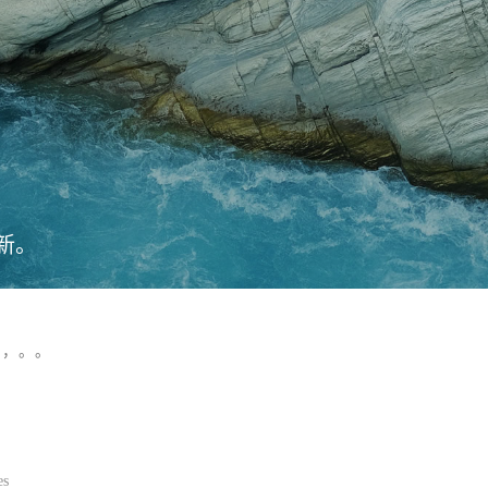
新。
，，。。
es