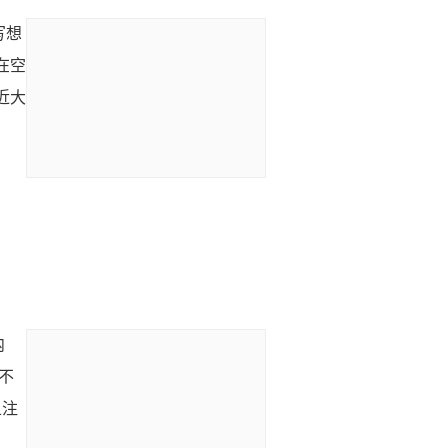
写想
在空
近大
内
不
且注