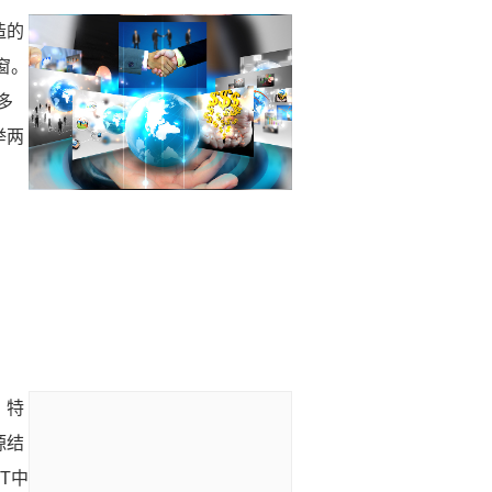
造的
窗。
多
举两
，特
源结
T中