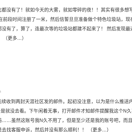
志都没有了！就如今天的大雾，就如零碎的夜！！其实有很多想
 在前段时间注册了一米，然后信誓旦旦准备做个特色垃圾站，现
都没有了，算了，连最次等的垃圾站都建不起来了！ 然后发现最
 （更多…）
s
邮箱连续收到两封天涯社区发的邮件。起初没注意，以为是什么推送
于是就没去看。下午闲着无事，打开邮件才知邮件提醒我这个N久
码……虽然这账号我N久不用了，但是至少还是我的账号吧，而
是去找客服申诉，然后并没有那么顺利！！ （更多…）