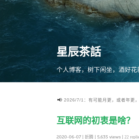
星辰茶話
个人博客，树下闲坐，酒好花
2026/7/1：有可能月更，或者年更
互联网的初衷是啥？
2020-06-07
|
折腾
| 5,635 views |
22 repli