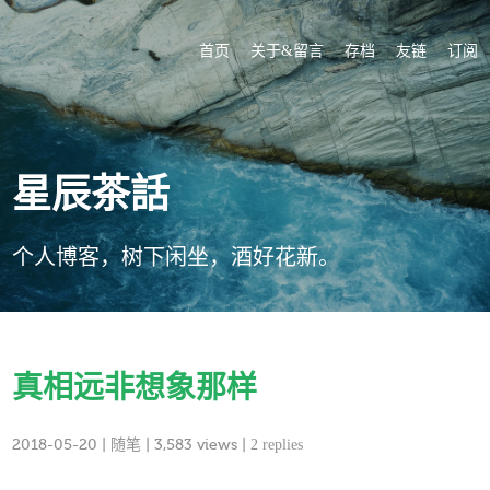
首页
关于&留言
存档
友链
订阅
星辰茶話
个人博客，树下闲坐，酒好花新。
真相远非想象那样
2018-05-20
|
随笔
| 3,583 views |
2 replies