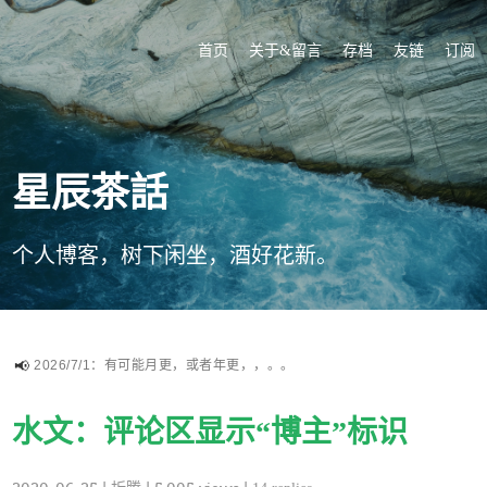
首页
关于&留言
存档
友链
订阅
星辰茶話
个人博客，树下闲坐，酒好花新。
2026/7/1：有可能月更，或者年更，，。。
水文：评论区显示“博主”标识