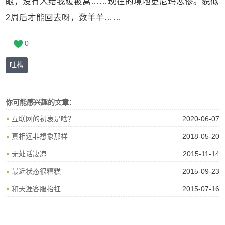
眼，没有人给我暖被窝……现在的境地更尼玛悲惨。貌似
2周后才能回去呀，数羊羊……
0
吐槽
你可能感兴趣的文章：
2020-06-07
互联网的初衷是啥？
2018-05-20
真相远非想象那样
2015-11-14
无处话凄凉
2015-09-23
最近状态很糟糕
2015-07-16
和天涯客服抬扛