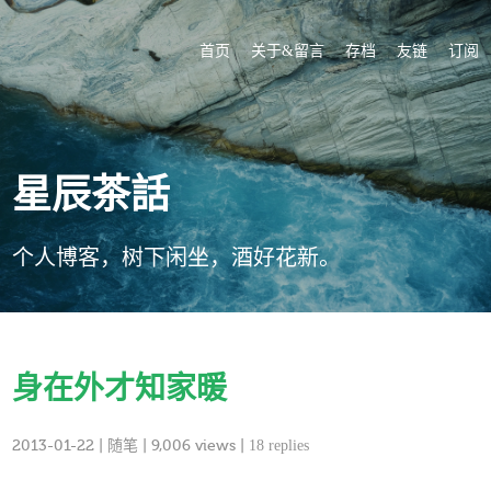
首页
关于&留言
存档
友链
订阅
星辰茶話
个人博客，树下闲坐，酒好花新。
身在外才知家暖
2013-01-22
|
随笔
| 9,006 views |
18 replies