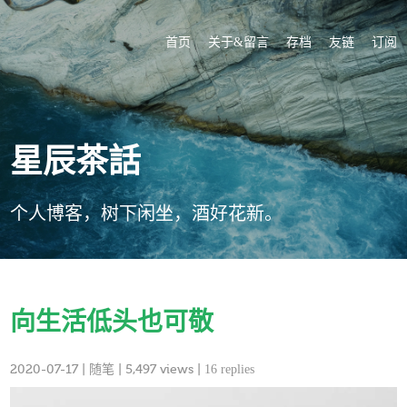
首页
关于&留言
存档
友链
订阅
星辰茶話
个人博客，树下闲坐，酒好花新。
向生活低头也可敬
2020-07-17
|
随笔
| 5,497 views |
16 replies