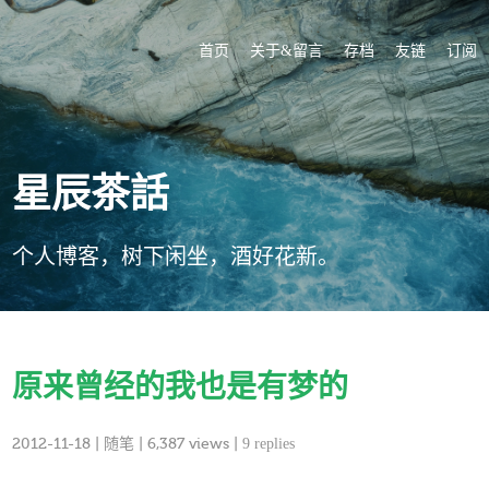
首页
关于&留言
存档
友链
订阅
星辰茶話
个人博客，树下闲坐，酒好花新。
原来曾经的我也是有梦的
2012-11-18
|
随笔
| 6,387 views |
9 replies