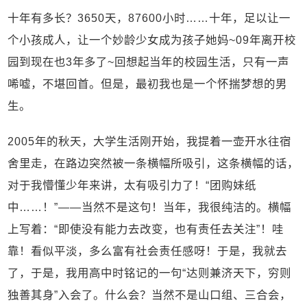
十年有多长？3650天，87600小时……十年，足以让一
个小孩成人，让一个妙龄少女成为孩子她妈~09年离开校
园到现在也3年多了~回想起当年的校园生活，只有一声
唏嘘，不堪回首。但是，最初我也是一个怀揣梦想的男
生。
2005年的秋天，大学生活刚开始，我提着一壶开水往宿
舍里走，在路边突然被一条横幅所吸引，这条横幅的话，
对于我懵懂少年来讲，太有吸引力了！“团购妹纸
中……！”——当然不是这句！当年，我很纯洁的。横幅
上写着：“即使没有能力去改变，也有责任去关注”！哇
靠！看似平淡，多么富有社会责任感呀！于是，我就去
了，于是，我用高中时铭记的一句“达则兼济天下，穷则
独善其身”入会了。什么会？当然不是山口组、三合会，