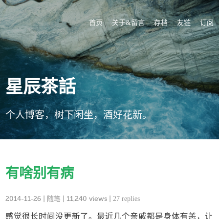
首页
关于&留言
存档
友链
订阅
星辰茶話
个人博客，树下闲坐，酒好花新。
有啥别有病
2014-11-26
|
随笔
| 11,240 views |
27 replies
感觉很长时间没更新了。最近几个亲戚都是身体有恙，让