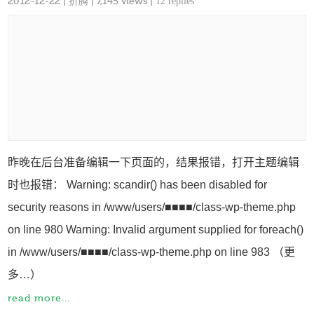
2012-12-22
|
折腾
| 7,145 views |
12 replies
昨晚在后台准备编辑一下页面的，结果报错，打开主题编辑
时也报错： Warning: scandir() has been disabled for
security reasons in /www/users/■■■■/class-wp-theme.php
on line 980 Warning: Invalid argument supplied for foreach()
in /www/users/■■■■/class-wp-theme.php on line 983 （更
多…）
read more...