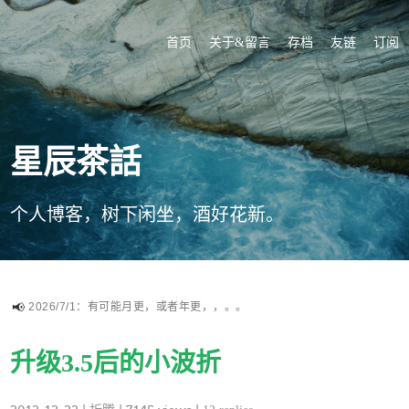
首页
关于&留言
存档
友链
订阅
星辰茶話
个人博客，树下闲坐，酒好花新。
2026/7/1：有可能月更，或者年更，，。。
升级3.5后的小波折