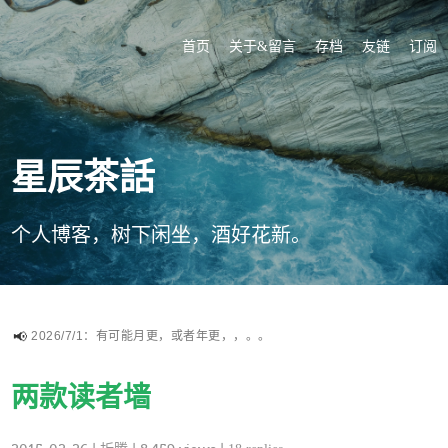
首页
关于&留言
存档
友链
订阅
星辰茶話
个人博客，树下闲坐，酒好花新。
2026/7/1：有可能月更，或者年更，，。。
两款读者墙